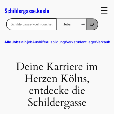
Zum
Schildergasse.koeln
Inhalt
springen
Suchen
Alle Jobs
Minijob
Aushilfe
Ausbildung
Werkstudent
Lager
Verkauf
St
Deine Karriere im
Herzen Kölns,
entdecke die
Schildergasse