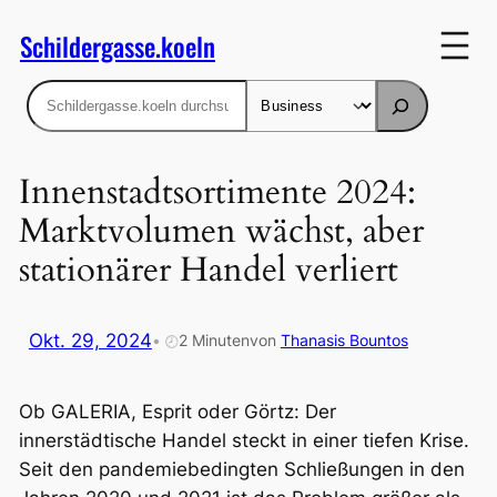
Zum
Schildergasse.koeln
Inhalt
springen
Suchen
Innenstadtsortimente 2024:
Marktvolumen wächst, aber
stationärer Handel verliert
Okt. 29, 2024
•
2 Minuten
von
Thanasis Bountos
🕗
Ob GALERIA, Esprit oder Görtz: Der
innerstädtische Handel steckt in einer tiefen Krise.
Seit den pandemiebedingten Schließungen in den