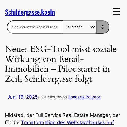
Zum
Schildergasse.koeln
Inhalt
springen
Suchen
Neues ESG-Tool misst soziale
Wirkung von Retail-
Immobilien – Pilot startet in
Zeil, Schildergasse folgt
Juni 16, 2025
•
1 Minute
von
Thanasis Bountos
🕗
Midstad, der Full Service Real Estate Manager, der
für die
Transformation des Weltstadthauses auf