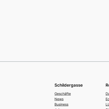
Schildergasse
R
Geschäfte
D
News
Ed
Business
L