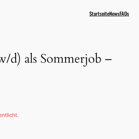
Startseite
News
FAQs
w/d) als Sommerjob –
ntlicht.