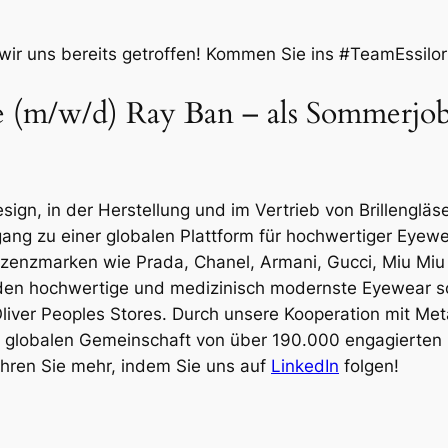
wir uns bereits getroffen! Kommen Sie ins #TeamEssilor
e (m/w/d) Ray Ban – als Sommerjob 
ign, in der Herstellung und im Vertrieb von Brillengläs
ang zu einer globalen Plattform für hochwertiger Eyew
Lizenzmarken wie Prada, Chanel, Armani, Gucci, Miu Miu
den hochwertige und medizinisch modernste Eyewear sow
iver Peoples Stores. Durch unsere Kooperation mit Met
r globalen Gemeinschaft von über 190.000 engagierten M
ahren Sie mehr, indem Sie uns auf
LinkedIn
folgen!