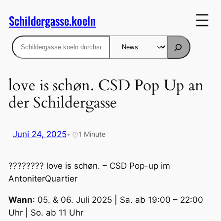
Zum
Schildergasse.koeln
Inhalt
springen
Suchen
love is schøn. CSD Pop Up an
der Schildergasse
Juni 24, 2025
•
1 Minute
🕗
????️‍???? love is schøn. – CSD Pop-up im
AntoniterQuartier
Wann
: 05. & 06. Juli 2025 | Sa. ab 19:00 – 22:00
Uhr | So. ab 11 Uhr