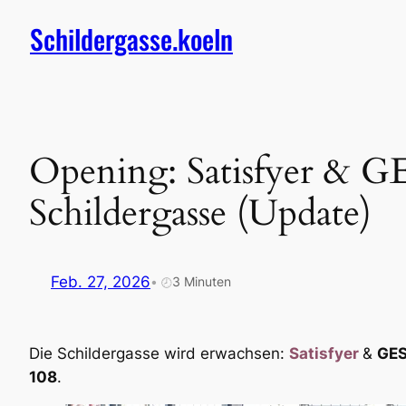
Zum
Schildergasse.koeln
Inhalt
springen
Opening: Satisfyer & G
Schildergasse (Update)
Feb. 27, 2026
•
3 Minuten
🕗
Die Schildergasse wird erwachsen:
Satisfyer
&
GE
108
.